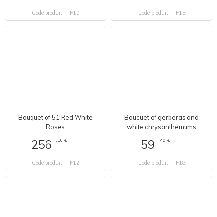
Code produit : TF10
Code produit : TF15
Bouquet of 51 Red White
Bouquet of gerberas and
Roses
white chrysanthemums
,50 €
,40 €
256
59
Code produit : TF12
Code produit : TF18