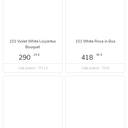
101 Violet White Lisyantus
101 White Rose in Box
Bouquet
,25 €
,50 €
290
418
Code produit : TF113
Code produit : TF26