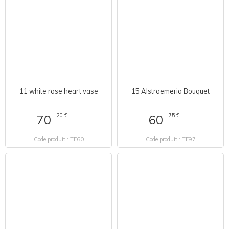
11 white rose heart vase
15 Alstroemeria Bouquet
,20 €
,75 €
70
60
Code produit : TF60
Code produit : TF97