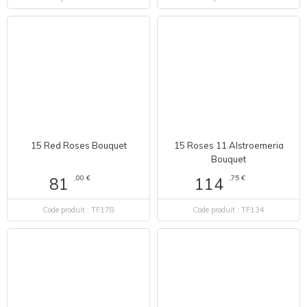
15 Red Roses Bouquet
15 Roses 11 Alstroemeria
Bouquet
,00 €
,75 €
81
114
Code produit : TF178
Code produit : TF134