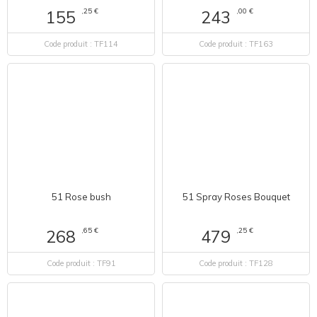
,25 €
,00 €
155
243
Code produit : TF114
Code produit : TF163
51 Rose bush
51 Spray Roses Bouquet
,65 €
,25 €
268
479
Code produit : TF91
Code produit : TF128