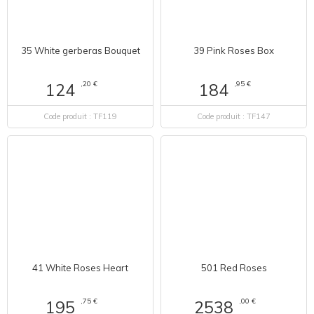
39 Pink Roses Box
35 White gerberas Bouquet
,95 €
184
,20 €
124
Code produit : TF147
Code produit : TF119
41 White Roses Heart
501 Red Roses
,75 €
,00 €
195
2538