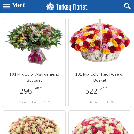
Menü
101 Mix Color Alstroemeria
101 Mix Color Red Rose on
Bouquet
Basket
,65 €
,45 €
295
522
Code produit : TF140
Code produit : TF48