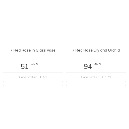
7 Red Rose Lily and Orchid
7 Red Rose in Glass Vase
,50 €
94
,30 €
51
Code produit : TF172
Code produit : TF53