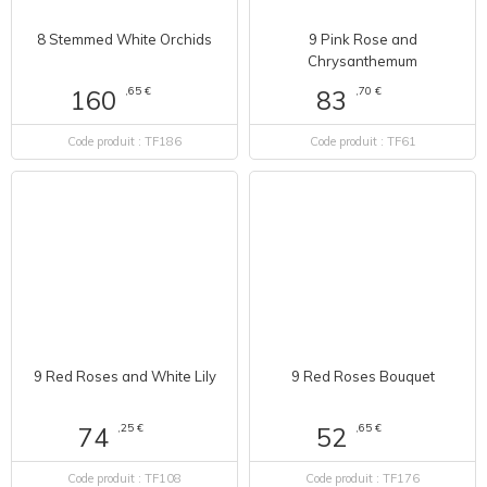
8 Stemmed White Orchids
9 Pink Rose and
Chrysanthemum
,65 €
160
,70 €
83
Code produit : TF186
Code produit : TF61
9 Red Roses and White Lily
9 Red Roses Bouquet
,25 €
,65 €
74
52
Code produit : TF108
Code produit : TF176