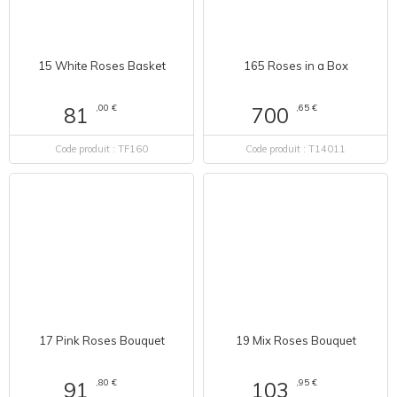
15 White Roses Basket
165 Roses in a Box
,00 €
,65 €
81
700
Code produit : TF160
Code produit : T14011
17 Pink Roses Bouquet
19 Mix Roses Bouquet
,80 €
,95 €
91
103