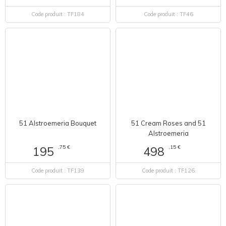
Code produit : TF184
Code produit : TF46
51 Alstroemeria Bouquet
51 Cream Roses and 51
Alstroemeria
,75 €
,15 €
195
498
Code produit : TF139
Code produit : TF126