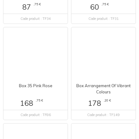
,75 €
,75 €
87
60
Code produit : TF34
Code produit : TF31
Box 35 Pink Rose
Box Arrangement Of Vibrant
Colours
,75 €
,20 €
168
178
Code produit : TF86
Code produit : TF149