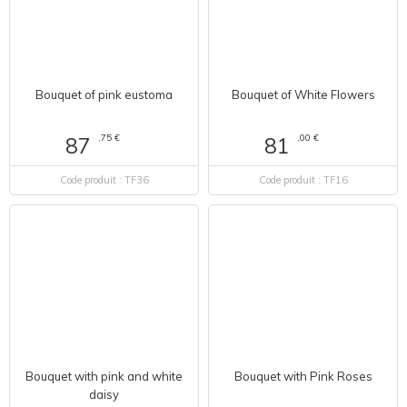
Bouquet of pink eustoma
Bouquet of White Flowers
,75 €
,00 €
87
81
Code produit : TF36
Code produit : TF16
Bouquet with pink and white
Bouquet with Pink Roses
daisy