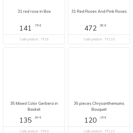
31 red rose in Box
31 Red Roses And Pink Roses
,75 €
,50 €
141
472
Code produit : TF25
Code produit : TF120
35 Mixed Color Gerbera in
35 pieces Chrysanthemums
Basket
Bouquet
,00 €
,15 €
135
120
Code produit : TF93
Code produit : TF123