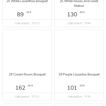
25 White Lisianthus Bouquet
25 White Roses And violet
Statice
,10 €
,95 €
89
130
Code produit : TF112
Code produit : TF49
29 Cream Roses Bouquet
29 Purple Lisyantus Bouquet
,00 €
,25 €
162
101
Code produit : TF131
Code produit : TF35