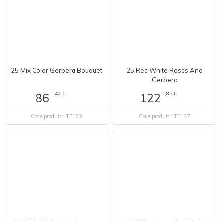
25 Mix Color Gerbera Bouquet
25 Red White Roses And
Gerbera
,40 €
,85 €
86
122
Code produit : TF173
Code produit : TF157