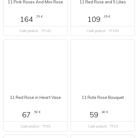
11 Pink Roses And Mini Rose
11 Red Rose and 5 Lilies
,70 €
,35 €
164
109
Code produit : TF161
Code produit : TF194
11 Red Rose in Heart Vase
11 Rote Rose Bouquet
,50 €
,40 €
67
59
Code produit : TF55
Code produit : TF20