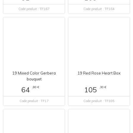
Code produit : TF167
Code produit : TF164
19 Mixed Color Gerbera
19 Red Rose Heart Box
bouquet
,80 €
,30 €
64
105
Code produit : TF17
Code produit : TF185