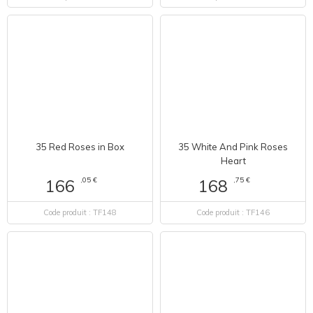
35 Red Roses in Box
35 White And Pink Roses
Heart
,05 €
166
,75 €
168
Code produit : TF148
Code produit : TF146