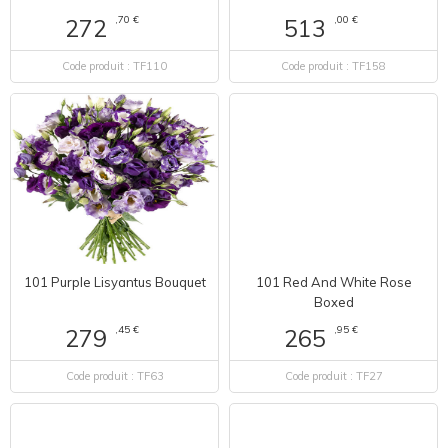
,70 €
,00 €
272
513
Code produit : TF110
Code produit : TF158
101 Purple Lisyantus Bouquet
101 Red And White Rose
Boxed
,45 €
,95 €
279
265
Code produit : TF63
Code produit : TF27