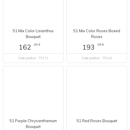
51 Mix Color Lisianthus
51 Mix Color Roses Boxed
Bouquet
Roses
,00 €
,05 €
162
193
Code produit : TF171
Code produit : TF143
51 Purple Chrysanthemum
51 Red Roses Bouquet
Bouquet