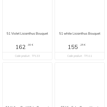
51 Violet Lisianthus Bouquet
51 white Lisianthus Bouquet
,00 €
,25 €
162
155
Code produit : TF133
Code produit : TF111