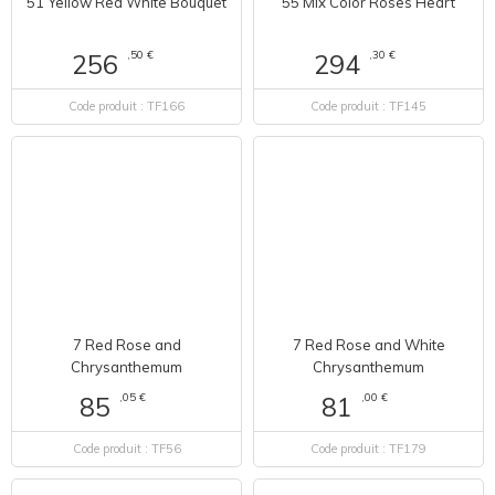
51 Yellow Red White Bouquet
55 Mix Color Roses Heart
,50 €
,30 €
256
294
Code produit : TF166
Code produit : TF145
7 Red Rose and
7 Red Rose and White
Chrysanthemum
Chrysanthemum
,05 €
,00 €
85
81
Code produit : TF56
Code produit : TF179