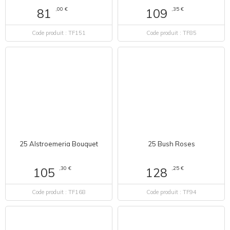
,35 €
109
,00 €
81
Code produit : TF85
Code produit : TF151
25 Alstroemeria Bouquet
25 Bush Roses
,30 €
,25 €
105
128
Code produit : TF168
Code produit : TF94