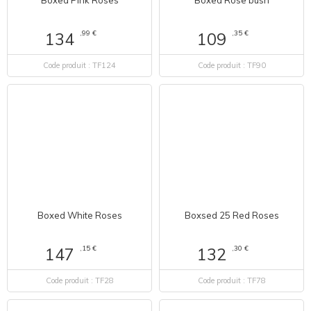
Boxed Pink Roses
Boxed Rose bush
,99 €
,35 €
134
109
Code produit : TF124
Code produit : TF90
Boxed White Roses
Boxsed 25 Red Roses
,15 €
,30 €
147
132
Code produit : TF28
Code produit : TF78