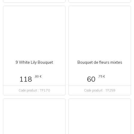
9 White Lily Bouquet
Bouquet de fleurs mixtes
,80 €
,75 €
118
60
Code produit : TF170
Code produit : TF259