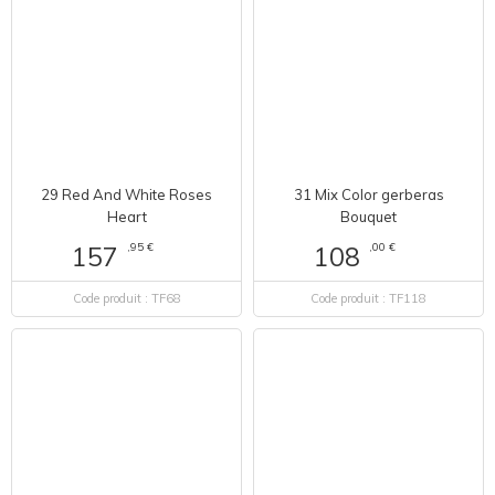
29 Red And White Roses
31 Mix Color gerberas
Heart
Bouquet
,95 €
,00 €
157
108
Code produit : TF68
Code produit : TF118