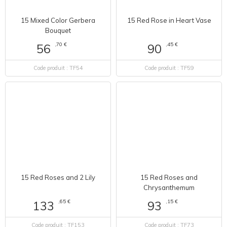
15 Mixed Color Gerbera
15 Red Rose in Heart Vase
Bouquet
,70 €
,45 €
56
90
Code produit : TF54
Code produit : TF59
15 Red Roses and 2 Lily
15 Red Roses and
Chrysanthemum
,65 €
,15 €
133
93
Code produit : TF153
Code produit : TF73