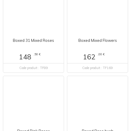
Boxed 31 Mixed Roses
Boxed Mixed Flowers
,50 €
,00 €
148
162
Code produit : TF89
Code produit : TF169