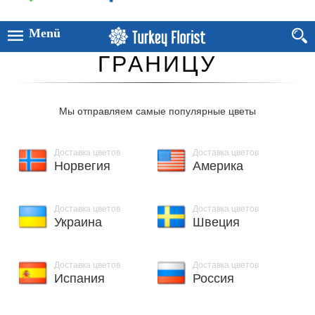
ЗАКАЗ ЦВЕТОВ ЗА
Menü
ГРАНИЦУ
Мы отправляем самые популярные цветы
Доставка цветов
Доставка цветов
Норвегия
Америка
Доставка цветов
Доставка цветов
Украина
Швеция
Доставка цветов
Доставка цветов
Испания
Россия