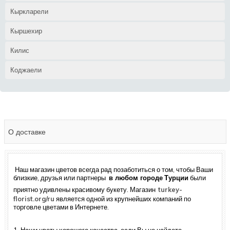
Кыркларели
Кыршехир
Килис
Коджаели
О доставке
Наш магазин цветов всегда рад позаботиться о том, чтобы Ваши
близкие, друзья или партнеры
в любом городе
Турции
были
приятно удивлены красивому букету. Магазин
turkey-
florist.org/ru
является одной из крупнейших компаний по
торговле цветами в Интернете.
1. Наши цветы хорошего качества, если Вы не найдете