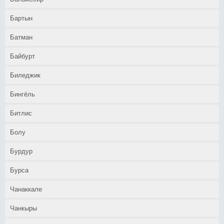
Бартын
Батман
Байбурт
Биледжик
Бингёль
Битлис
Болу
Бурдур
Бурса
Чанаккале
Чанкыры