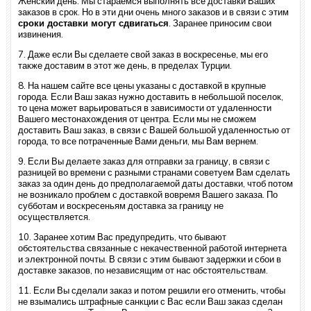
Женский день. Мы стараемся выполнять все доставки Ваших
заказов в срок. Но в эти дни очень много заказов и в связи с этим
сроки доставки могут сдвигаться
. Заранее приносим свои
извинения.
7. Даже если Вы сделаете свой заказ в воскресенье, мы его
также доставим в этот же день, в пределах Турции.
8. На нашем сайте все цены указаны с доставкой в крупные
города. Если Ваш заказ нужно доставить в небольшой поселок,
то цена может варьироваться в зависимости от удаленности
Вашего местонахождения от центра. Если мы не сможем
доставить Ваш заказ, в связи с Вашей большой удаленностью от
города, то все потраченные Вами деньги, мы Вам вернем.
9. Если Вы делаете заказ для отправки за границу, в связи с
разницей во времени с разными странами советуем Вам сделать
заказ за один день до предполагаемой даты доставки, чтоб потом
не возникало проблем с доставкой вовремя Вашего заказа. По
субботам и воскресеньям доставка за границу не
осуществляется.
10. Заранее хотим Вас предупредить, что бывают
обстоятельства связанные с некачественной работой интернета
и электронной почты. В связи с этим бывают задержки и сбои в
доставке заказов, по независящим от нас обстоятельствам.
11. Если Вы сделали заказ и потом решили его отменить, чтобы
не взымались штрафные санкции с Вас если Ваш заказ сделан