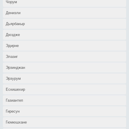
Чорум
Денизли
Дьярбакыр
Дюздже
Эдирне
Элазиг
Эрзинджан
Эрзурум
Ескишехир
Газиантеп
Гиресун
Гюмюшхане