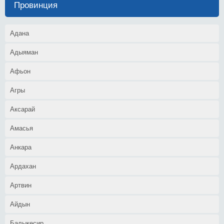
Провинция
Адана
Адыяман
Афьон
Агры
Аксарай
Амасья
Анкара
Ардахан
Артвин
Айдын
Балыкесир