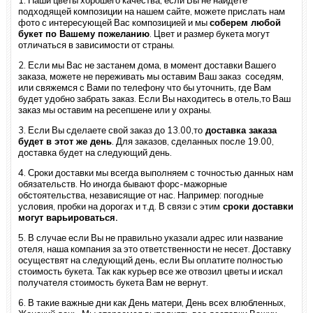
подходящей композиции на нашем сайте, можете прислать нам
фото с интересующей Вас композицией и мы
соберем любой
букет по Вашему пожеланию
. Цвет и размер букета могут
отличаться в зависимости от страны.
2. Если мы Вас не застанем дома, в момент доставки Вашего
заказа, можете не переживать мы оставим Ваш заказ соседям,
или свяжемся с Вами по телефону что бы уточнить, где Вам
будет удобно забрать заказ. Если Вы находитесь в отель,то Ваш
заказ мы оставим на ресепшене или у охраны.
3. Если Вы сделаете свой заказ до 13.00,то
доставка заказа
будет в этот же день
. Для заказов, сделанных после 19.00,
доставка будет на следующий день.
4. Сроки доставки мы всегда выполняем с точностью данных нам
обязательств. Но иногда бывают форс-мажорные
обстоятельства, независящие от нас. Например: погодные
условия, пробки на дорогах и т.д. В связи с этим
сроки доставки
могут варьироваться.
5. В случае если Вы не правильно указали адрес или название
отеля, наша компания за это ответственности не несет. Доставку
осуществят на следующий день, если Вы оплатите полностью
стоимость букета. Так как курьер все же отвозил цветы и искал
получателя стоимость букета Вам не вернут.
6. В такие важные дни как День матери, День всех влюбленных,