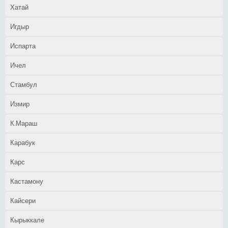
Хатай
Игдыр
Испарта
Ичел
Стамбул
Измир
К.Мараш
Карабук
Карс
Кастамону
Кайсери
Кырыккале