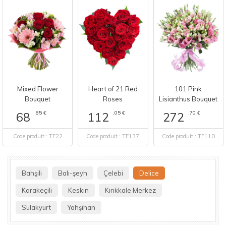
Mixed Flower
Heart of 21 Red
101 Pink
Bouquet
Roses
Lisianthus Bouquet
,85 €
,05 €
,70 €
68
112
272
Code produit : TF22
Code produit : TF137
Code produit : TF110
Bahşili
Balı-şeyh
Çelebi
Delice
Karakeçili
Keskin
Kırıkkale Merkez
Sulakyurt
Yahşihan