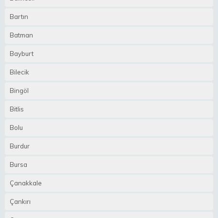
Bartın
Batman
Bayburt
Bilecik
Bingöl
Bitlis
Bolu
Burdur
Bursa
Çanakkale
Çankırı