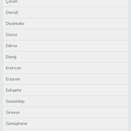
Çorum
Denizli
Diyarbakır
Düzce
Edirne
Elazığ
Erzincan
Erzurum
Eskişehir
Gaziantep
Giresun
Gümüşhane