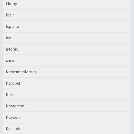
Hatay
Iğdır
Isparta
içel
istanbul
izmir
KahramanMaraş
Karabük
Kars
Kastamonu
Kayseri
Kırıkkale