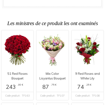
Les ministres de ce produit les ont examinés
51 Red Roses
Mix Color
9 Red Roses and
Bouquet
Lisyantus Bouquet
White Lily
,00 €
,75 €
,25 €
243
87
74
Code produit : TF163
Code produit : TF107
Code produit : TF108