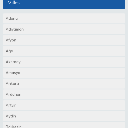
Villes
Adana
Adıyaman
Afyon
Ağrı
Aksaray
Amasya
Ankara
Ardahan
Artvin
Aydin
Balıkesir